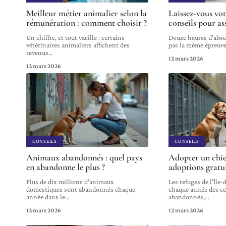
Meilleur métier animalier selon la
Laissez-vous vot
rémunération : comment choisir ?
conseils pour as
Un chiffre, et tout vacille : certains
Douze heures d'abse
vétérinaires animaliers affichent des
pas la même épreuve
revenus
…
12 mars 2026
12 mars 2026
CONSEILS
CONSEILS
Animaux abandonnés : quel pays
Adopter un chie
en abandonne le plus ?
adoptions gratui
Plus de dix millions d'animaux
Les refuges de l'Île
domestiques sont abandonnés chaque
chaque année des ce
année dans le
…
abandonnés,
…
12 mars 2026
12 mars 2026