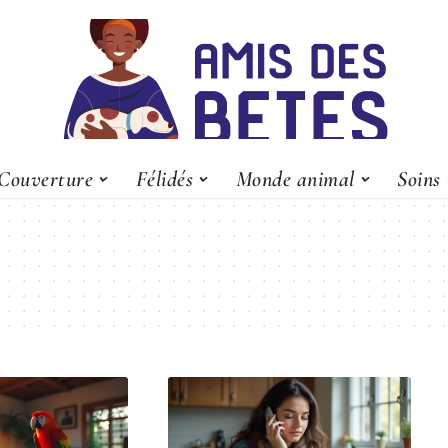
Couverture
Félidés
Monde animal
Soins