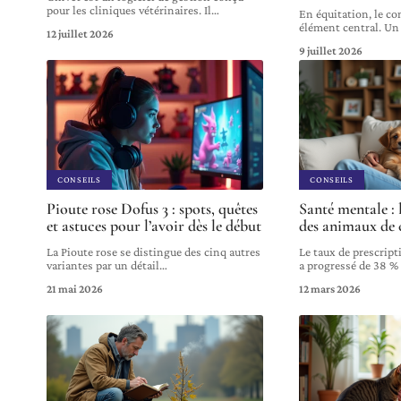
pour les cliniques vétérinaires. Il
…
En équitation, le co
élément central. Un 
12 juillet 2026
9 juillet 2026
CONSEILS
CONSEILS
Pioute rose Dofus 3 : spots, quêtes
Santé mentale : 
et astuces pour l’avoir dès le début
des animaux de
La Pioute rose se distingue des cinq autres
Le taux de prescrip
variantes par un détail
…
a progressé de 38 %
21 mai 2026
12 mars 2026