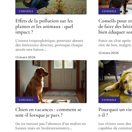
CONSEILS
CONSEILS
Effets de la pollution sur les
Conseils pour e
plantes et les animaux : quel
de faire des bêti
impact ?
bien éduquer son
L'ozone troposphérique, pourtant absent
Punir un chat après 
des émissions directes, provoque chaque
rien de bon, malgré
année une baisse
…
12 mars 2026
12 mars 2026
CONSEILS
CONSEILS
Chien en vacances : comment se
Pourquoi un vie
sent-il lorsque je pars ?
t-il ?
On ne mesure pas l'absence d'un maître en
Les chiens sont des
heures mais en bouleversements
…
capables de commun