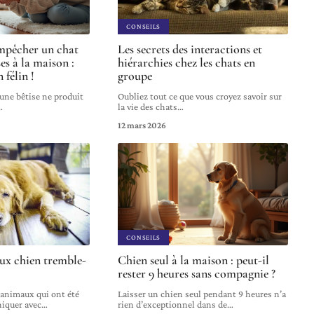
CONSEILS
mpêcher un chat
Les secrets des interactions et
ses à la maison :
hiérarchies chez les chats en
 félin !
groupe
une bêtise ne produit
Oubliez tout ce que vous croyez savoir sur
…
la vie des chats
…
12 mars 2026
CONSEILS
ux chien tremble-
Chien seul à la maison : peut-il
rester 9 heures sans compagnie ?
 animaux qui ont été
Laisser un chien seul pendant 9 heures n’a
iquer avec
…
rien d’exceptionnel dans de
…