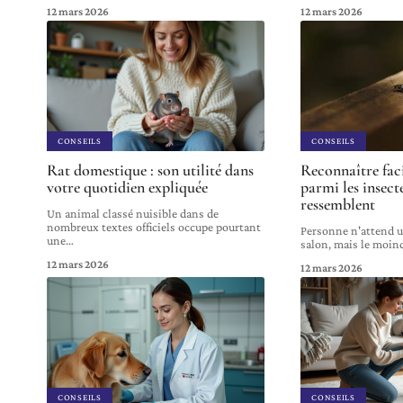
12 mars 2026
12 mars 2026
CONSEILS
CONSEILS
Rat domestique : son utilité dans
Reconnaître fac
votre quotidien expliquée
parmi les insecte
ressemblent
Un animal classé nuisible dans de
nombreux textes officiels occupe pourtant
Personne n'attend u
une
…
salon, mais le moin
12 mars 2026
12 mars 2026
CONSEILS
CONSEILS