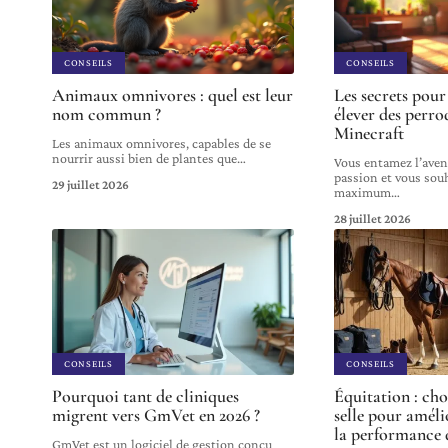
CONSEILS
CONSEILS
Animaux omnivores : quel est leur
Les secrets pour
nom commun ?
élever des perro
Minecraft
Les animaux omnivores, capables de se
nourrir aussi bien de plantes que
…
Vous entamez l’aven
passion et vous souh
29 juillet 2026
maximum
…
28 juillet 2026
CONSEILS
CONSEILS
Pourquoi tant de cliniques
Équitation : choi
migrent vers GmVet en 2026 ?
selle pour améli
la performance 
GmVet est un logiciel de gestion conçu