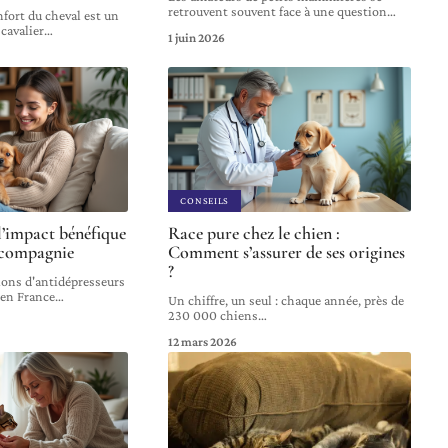
retrouvent souvent face à une question
…
nfort du cheval est un
cavalier
…
1 juin 2026
CONSEILS
l’impact bénéfique
Race pure chez le chien :
 compagnie
Comment s’assurer de ses origines
?
tions d'antidépresseurs
 en France
…
Un chiffre, un seul : chaque année, près de
230 000 chiens
…
12 mars 2026