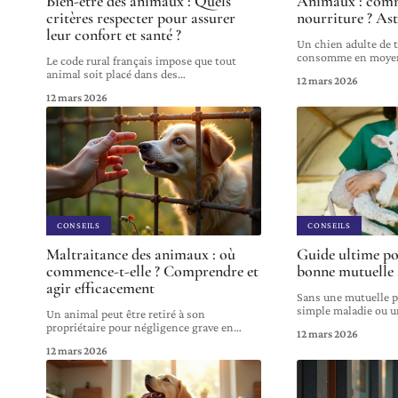
Bien-être des animaux : Quels
Animaux : comm
critères respecter pour assurer
nourriture ? Ast
leur confort et santé ?
Un chien adulte de 
consomme en moyen
Le code rural français impose que tout
animal soit placé dans des
…
12 mars 2026
12 mars 2026
CONSEILS
CONSEILS
Maltraitance des animaux : où
Guide ultime po
commence-t-elle ? Comprendre et
bonne mutuelle
agir efficacement
Sans une mutuelle 
simple maladie ou u
Un animal peut être retiré à son
propriétaire pour négligence grave en
…
12 mars 2026
12 mars 2026