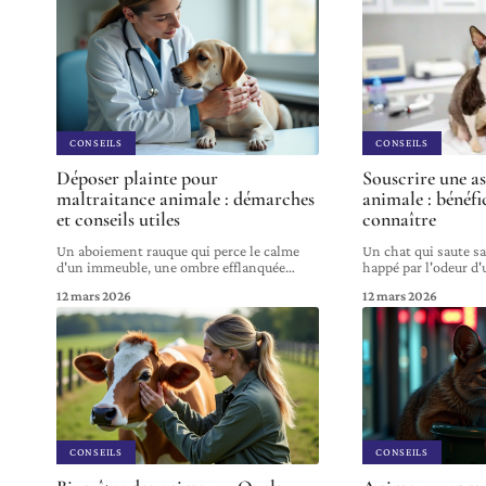
CONSEILS
CONSEILS
Déposer plainte pour
Souscrire une a
maltraitance animale : démarches
animale : bénéfi
et conseils utiles
connaître
Un aboiement rauque qui perce le calme
Un chat qui saute s
d'un immeuble, une ombre efflanquée
…
happé par l'odeur d
12 mars 2026
12 mars 2026
CONSEILS
CONSEILS