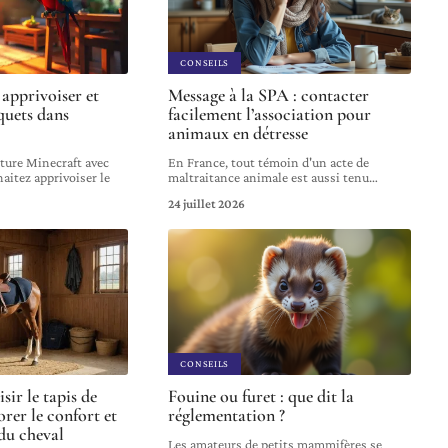
CONSEILS
 apprivoiser et
Message à la SPA : contacter
quets dans
facilement l’association pour
animaux en détresse
ture Minecraft avec
En France, tout témoin d'un acte de
aitez apprivoiser le
maltraitance animale est aussi tenu
…
24 juillet 2026
CONSEILS
sir le tapis de
Fouine ou furet : que dit la
orer le confort et
réglementation ?
du cheval
Les amateurs de petits mammifères se