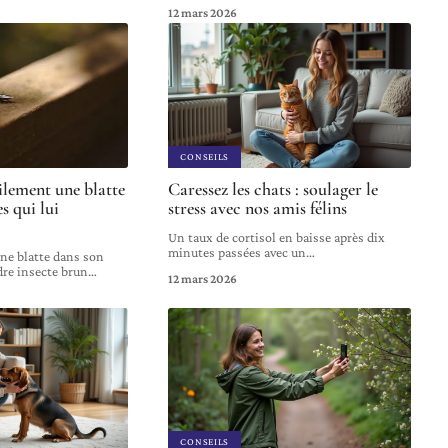
12 mars 2026
CONSEILS
ilement une blatte
Caressez les chats : soulager le
s qui lui
stress avec nos amis félins
Un taux de cortisol en baisse après dix
minutes passées avec un
…
ne blatte dans son
dre insecte brun
…
12 mars 2026
CONSEILS