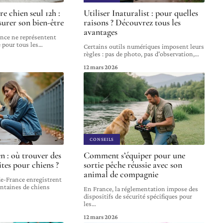
re chien seul 12h :
Utiliser Inaturalist : pour quelles
surer son bien-être
raisons ? Découvrez tous les
avantages
nce ne représentent
 pour tous les
…
Certains outils numériques imposent leurs
règles : pas de photo, pas d'observation,
…
12 mars 2026
CONSEILS
n : où trouver des
Comment s’équiper pour une
tes pour chiens ?
sortie pêche réussie avec son
animal de compagnie
-de-France enregistrent
ntaines de chiens
En France, la réglementation impose des
dispositifs de sécurité spécifiques pour
les
…
12 mars 2026