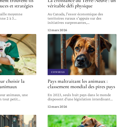
ent trouvent-ils
La croissance du Terre-Neuve : un
uces et stratégies
véritable défi physique
taille moyenne
Au Canada, l'essor économique des
ne 2 à 3
…
territoires ruraux s'appuie sur des
initiatives surprenantes,
…
12 mars 2026
CONSEILS
ur choisir la
Pays maltraitant les animaux :
 animaux
classement mondial des pires pays
pour animaux, une
En 2023, seuls huit pays dans le monde
n tout petit
…
disposent d’une législation interdisant
…
12 mars 2026