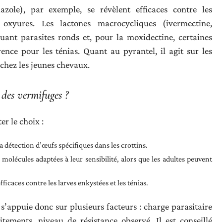
zole), par exemple, se révèlent efficaces contre les
s oxyures. Les lactones macrocycliques (ivermectine,
uant parasites ronds et, pour la moxidectine, certaines
rence pour les ténias. Quant au pyrantel, il agit sur les
 chez les jeunes chevaux.
des vermifuges ?
r le choix :
a détection d’œufs spécifiques dans les crottins.
molécules adaptées à leur sensibilité, alors que les adultes peuvent
ficaces contre les larves enkystées et les ténias.
s’appuie donc sur plusieurs facteurs : charge parasitaire
itements, niveau de résistance observé. Il est conseillé