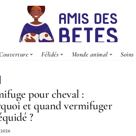
Couverture
Félidés
Monde animal
Soins
ifuge pour cheval :
quoi et quand vermifuger
équidé ?
r 2026