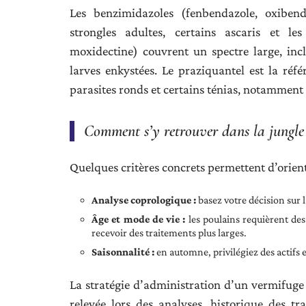
Les benzimidazoles (fenbendazole, oxibenda
strongles adultes, certains ascaris et le
moxidectine) couvrent un spectre large, incl
larves enkystées. Le praziquantel est la réfé
parasites ronds et certains ténias, notamment
Comment s’y retrouver dans la jungle 
Quelques critères concrets permettent d’oriente
Analyse coprologique :
basez votre décision sur l
Âge et mode de vie :
les poulains requièrent des 
recevoir des traitements plus larges.
Saisonnalité :
en automne, privilégiez des actifs ef
La stratégie d’administration d’un vermifuge 
relevée lors des analyses, historique des tra