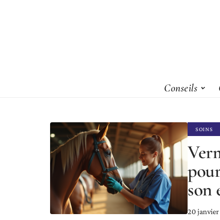
Conseils
SOINS
Verm
pour
son 
20 janvie