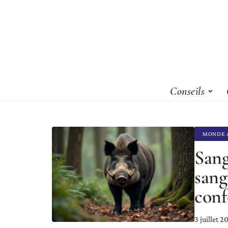
Conseils
MONDE 
Sang
sang
conf
3 juillet 2